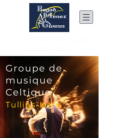
Le souffle de la Bretagne
sur les Alpes
Groupe de
musique
Celtique
Tullins-Isère