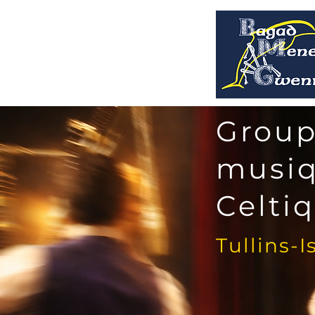
Group
musi
Celti
Tullins-I