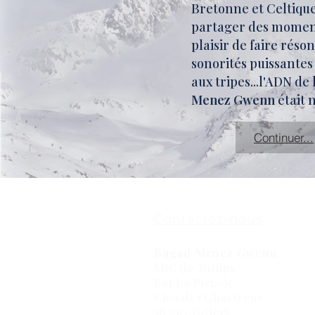
Bretonne et Celtique,
partager des moments
plaisir de faire réso
sonorités puissantes
aux tripes...l'ADN de
Menez Gwenn
était n
Continuer...
Contactez-nous
Bagad Menez Gwenn
MJC de Tullins
Bat La Pléiade
Clos des Chartreux
38 210 Tullins