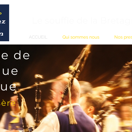
Le souffle de la Bretag
ACCUEIL
Qui sommes nous
Nos pres
e de
que
que
sère