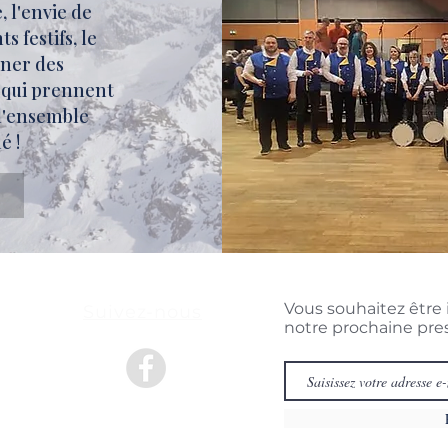
 l'envie de
 festifs, le
nner des
 qui prennent
 l'ensemble
é !
Vous souhaitez être 
Suivez-nous
notre prochaine pre